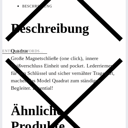
BESCHREIBUNG
Beschreibung
Quadrat
Große Magnetschließe (one click), innere
Reißverschluss Einheit und pocket. Lederriemen
für den Schlüssel und sicher vernähter Tragegurt,
machen das Model Quadrat zum ständigen
Begleiter. Essential!
Ähnliche
Produkte