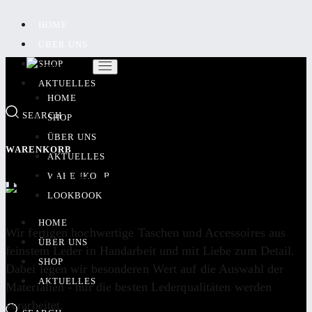
HOME
ÜBER UNS
SHOP
AKTUELLES
HOME
SEARCH
SHOP
ÜBER UNS
WARENKORB
AKTUELLES
LEDERFEINKOST
WARENKORB
LOOKBOOK
HOME
Wir fertigen hochwertige Taschen und Accessoires aus
ÜBER UNS
feinstem Leder in Handarbeit und mit Liebe zum Detail.
SHOP
Dabei legen wir besonderen Wert auf die Auswahl der
AKTUELLES
Materialien - nur die besten Lederqualitäten werden
verarbeitet.