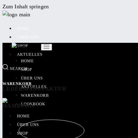
Zum Inhalt springen
HOME
ÜBER UNS
SHOP
AKTUELLES
HOME
SEARCH
SHOP
ÜBER UNS
WARENKORB
AKTUELLES
LEDERMANUFAKTUR
WARENKORB
LOOKBOOK
HAMBURG
HOME
ÜBER UNS
SHOP