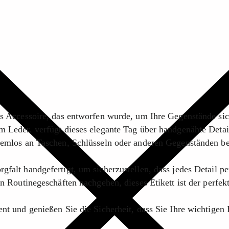
tes Accessoire, das entworfen wurde, um Ihre Gegenstände si
m Leder, verfügt dieses elegante Tag über handgenähte Detail
lemlos an Taschen, Schlüsseln oder anderen Gegenständen befe
falt handgefertigt, um sicherzustellen, dass jedes Detail per
hen Routinegeschäften nachgehen, dieses Etikett ist der perf
ent und genießen Sie die Sicherheit, dass Sie Ihre wichtigen