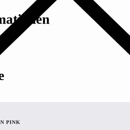
mationen
e
N PINK