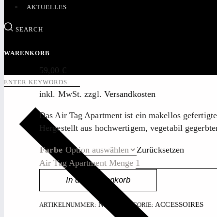
AKTUELLES
Air Tag Apartm
SEARCH
WARENKORB
59,00
€
inkl. MwSt.
zzgl.
Versandkosten
Das Air Tag Apartment ist ein makellos gefertig
Hergestellt aus hochwertigem, vegetabil gegerbte
Farbe
Zurücksetzen
Air Tag Apartment Menge
In den Warenkorb
N. V.
ACCESSOIRES
ARTIKELNUMMER:
KATEGORIE: