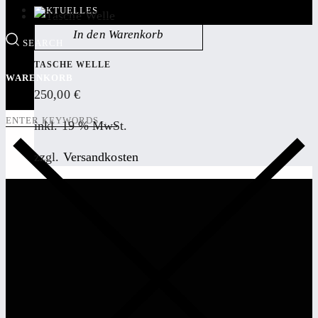
AKTUELLES
In den Warenkorb
SEARCH
TASCHE WELLE
WARENKORB
250,00
€
inkl. 19 % MwSt.
zzgl.
Versandkosten